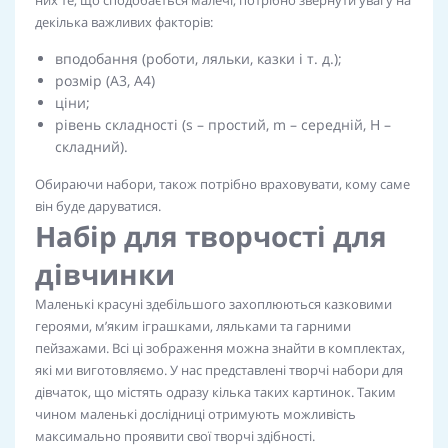
них те, що сподобається малечі, потрібно звернути увагу на
декілька важливих факторів:
вподобання (роботи, ляльки, казки і т. д.);
розмір (А3, А4)
ціни;
рівень складності (s – простий, m – середній, H –
складний).
Обираючи набори, також потрібно враховувати, кому саме
він буде даруватися.
Набір для творчості для
дівчинки
Маленькі красуні здебільшого захоплюються казковими
героями, м’яким іграшками, ляльками та гарними
пейзажами. Всі ці зображення можна знайти в комплектах,
які ми виготовляємо. У нас представлені творчі набори для
дівчаток, що містять одразу кілька таких картинок. Таким
чином маленькі дослідниці отримують можливість
максимально проявити свої творчі здібності.