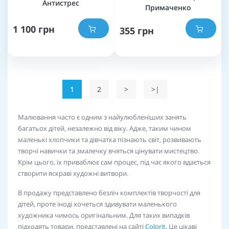
Антистрес
Примаченко
1 100 грн
355 грн
1
2
>
>|
Малювання часто є одним з найулюбленіших занять
багатьох дітей, незалежно від віку. Адже, таким чином
маленькі хлопчики та дівчатка пізнають світ, розвивають
творчі навички та змалечку вчяться цінувати мистецтво.
Крім цього, їх приваблює сам процес, під час якого вдається
створити яскраві художні витвори.
В продажу представлено безліч комплектів творчості для
дітей, проте іноді хочеться здивувати маленького
художника чимось оригінальним. Для таких випадків
підходять товари, представлені на сайті
Colorit
. Це цікаві