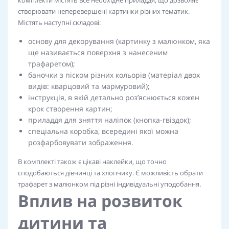
комплекти містять все необхідне приладдя, що дозволяє
створювати неперевершені картинки різних тематик.
Містять наступні складові:
основу для декорування (картинку з малюнком, яка
ще називається поверхня з нанесеним
трафаретом);
баночки з піском різних кольорів (матеріал двох
видів: кварцовий та мармуровий);
інструкція, в якій детально роз’яснюється кожен
крок створення картин;
приладдя для зняття наліпок (кнопка-гвіздок);
спеціальна коробка, всередині якої можна
розфарбовувати зображення.
В комплекті також є цікаві наклейки, що точно
сподобаються дівчинці та хлопчику. Є можливість обрати
трафарет з малюнком під різні індивідуальні уподобання.
Вплив на розвиток
дитини та