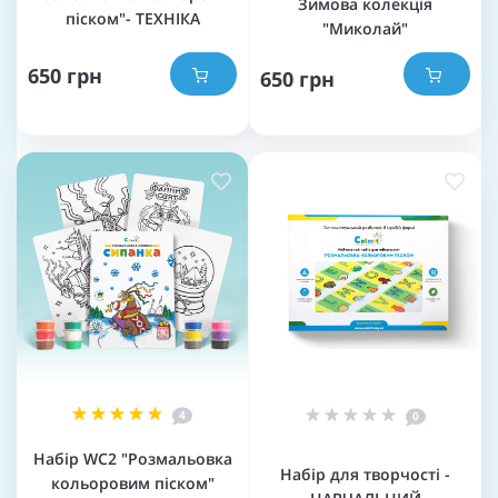
Зимова колекція
піском"- ТЕХНІКА
"Миколай"
650 грн
650 грн
4
0
Набір WC2 "Розмальовка
Набір для творчості -
кольоровим піском"