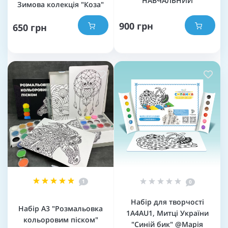
НАВЧАЛЬНИЙ
Зимова колекція "Коза"
900 грн
650 грн
1
0
Набір для творчості
Набір А3 "Розмальовка
1A4AU1, Митці України
кольоровим піском"
"Синій бик" @Марія