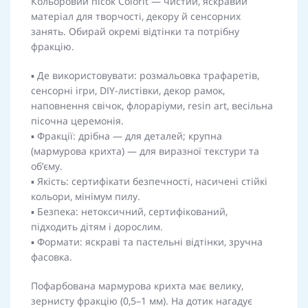
Кольоровий пісок Colorit — чистий, яскравий
матеріал для творчості, декору й сенсорних
занять. Обирай окремі відтінки та потрібну
фракцію.
▪️ Де використовувати: розмальовка трафаретів,
сенсорні ігри, DIY-листівки, декор рамок,
наповнення свічок, флораріуми, resin art, весільна
пісочна церемонія.
▪️ Фракції: дрібна — для деталей; крупна
(мармурова крихта) — для виразної текстури та
об’єму.
▪️ Якість: сертифікати безпечності, насичені стійкі
кольори, мінімум пилу.
▪️ Безпека: нетоксичний, сертифікований,
підходить дітям і дорослим.
▪️ Формати: яскраві та пастельні відтінки, зручна
фасовка.
Пофарбована мармурова крихта має велику,
зернисту фракцію (0,5–1 мм). На дотик нагадує