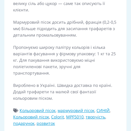
велику сіль або цукор — саме так описують її
клієнти.
Мармуровий пісок досить дрібний, фракція (0,2-0,5
мм) Більше підходить для
засипання трафаретів з
детальним промальовуванням.
Пропонуємо широку палітру кольорів і кілька
варіантів фасування у фірмову упаковку: 1 кг та 25
кг. Для пакування використовуємо міцні
поліетиленові пакети, зручні для
транспортування.
Вироблено в Україні. Швидка доставка по країні.
Додай трафарети та малюй свої фантазії
кольоровим піском.
Кольоровий пісок
,
мармуровий пісок
,
СИНІЙ
,
Кольоровий пісок
,
Colorit
,
MPF5010
,
творчість
,
подарунок
,
розвиток