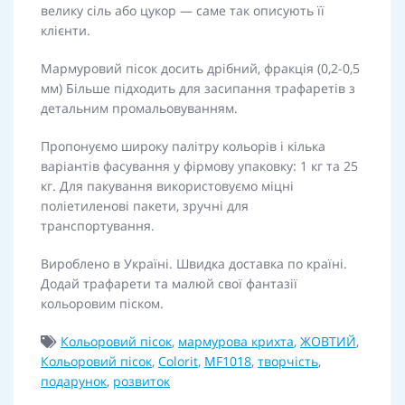
велику сіль або цукор — саме так описують її
клієнти.
Мармуровий пісок досить дрібний, фракція (0,2-0,5
мм) Більше підходить для
засипання трафаретів з
детальним промальовуванням.
Пропонуємо широку палітру кольорів і кілька
варіантів фасування у фірмову упаковку: 1 кг та 25
кг. Для пакування використовуємо міцні
поліетиленові пакети, зручні для
транспортування.
Вироблено в Україні. Швидка доставка по країні.
Додай трафарети та малюй свої фантазії
кольоровим піском.
Кольоровий пісок
,
мармурова крихта
,
ЖОВТИЙ
,
Кольоровий пісок
,
Colorit
,
MF1018
,
творчість
,
подарунок
,
розвиток