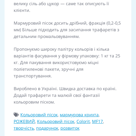
велику сіль або цукор — саме так описують її
клієнти.
Мармуровий пісок досить дрібний, фракція (0,2-0,5
мм) Більше підходить для
засипання трафаретів з
детальним промальовуванням.
Пропонуємо широку палітру кольорів і кілька
варіантів фасування у фірмову упаковку: 1 кг та 25
кг. Для пакування використовуємо міцні
поліетиленові пакети, зручні для
транспортування.
Вироблено в Україні. Швидка доставка по країні.
Додай трафарети та малюй свої фантазії
кольоровим піском.
Кольоровий пісок
,
мармурова крихта
,
РОЖЕВИЙ
,
Кольоровий пісок
,
Colorit
,
MF17
,
творчість
,
подарунок
,
розвиток