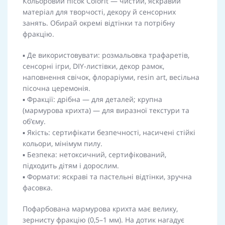
Кольоровий пісок Colorit — чистий, яскравий
матеріал для творчості, декору й сенсорних
занять. Обирай окремі відтінки та потрібну
фракцію.
▪️ Де використовувати: розмальовка трафаретів,
сенсорні ігри, DIY-листівки, декор рамок,
наповнення свічок, флораріуми, resin art, весільна
пісочна церемонія.
▪️ Фракції: дрібна — для деталей; крупна
(мармурова крихта) — для виразної текстури та
об’єму.
▪️ Якість: сертифікати безпечності, насичені стійкі
кольори, мінімум пилу.
▪️ Безпека: нетоксичний, сертифікований,
підходить дітям і дорослим.
▪️ Формати: яскраві та пастельні відтінки, зручна
фасовка.
Пофарбована мармурова крихта має велику,
зернисту фракцію (0,5–1 мм). На дотик нагадує