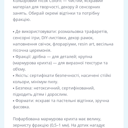
Кольоровий пісок Colorit — чистий, яскравий
матеріал для творчості, декору й сенсорних
занять. Обирай окремі відтінки та потрібну
фракцію.
▪️ Де використовувати: розмальовка трафаретів,
сенсорні ігри, DIY-листівки, декор рамок,
наповнення свічок, флораріуми, resin art, весільна
пісочна церемонія.
▪️ Фракції: дрібна — для деталей; крупна
(мармурова крихта) — для виразної текстури та
об’єму.
▪️ Якість: сертифікати безпечності, насичені стійкі
кольори, мінімум пилу.
▪️ Безпека: нетоксичний, сертифікований,
підходить дітям і дорослим.
▪️ Формати: яскраві та пастельні відтінки, зручна
фасовка.
Пофарбована мармурова крихта має велику,
зернисту фракцію (0,5–1 мм). На дотик нагадує