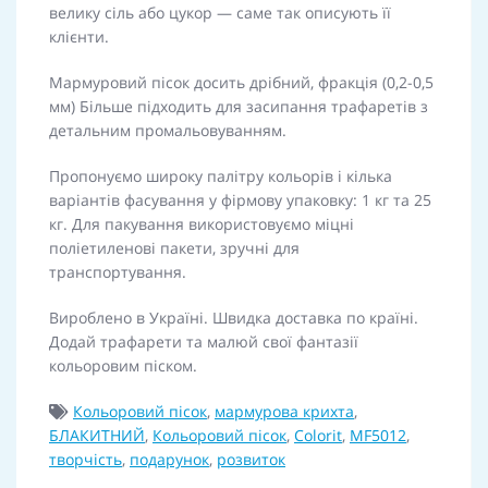
велику сіль або цукор — саме так описують її
клієнти.
Мармуровий пісок досить дрібний, фракція (0,2-0,5
мм) Більше підходить для
засипання трафаретів з
детальним промальовуванням.
Пропонуємо широку палітру кольорів і кілька
варіантів фасування у фірмову упаковку: 1 кг та 25
кг. Для пакування використовуємо міцні
поліетиленові пакети, зручні для
транспортування.
Вироблено в Україні. Швидка доставка по країні.
Додай трафарети та малюй свої фантазії
кольоровим піском.
Кольоровий пісок
,
мармурова крихта
,
БЛАКИТНИЙ
,
Кольоровий пісок
,
Colorit
,
MF5012
,
творчість
,
подарунок
,
розвиток